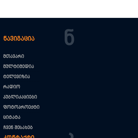
Ნ
ნავიგაცია
მთავარი
მულტიმედია
ტელევიზია
რადიო
პუბლიკაციები
ფოტოპროექტი
ციტატა
ჩვენ შესახებ
Კ
კონტაქტი