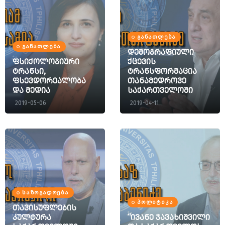
ᲒᲐᲜᲐᲗᲚᲔᲑᲐ
ᲒᲐᲜᲐᲗᲚᲔᲑᲐ
დემოგრაფიული
ფსიქოლოგიური
ქცევის
ტრანსი,
ტრანსფორმაცია
ფსევდორეალობა
თანამედროვე
და მედია
საქართველოში
2019-05-06
2019-04-11
ᲡᲐᲖᲝᲒᲐᲓᲝᲔᲑᲐ
ᲞᲝᲚᲘᲢᲘᲙᲐ
თავისუფლების
კულტურა
“ივანე ჯავახიშვილი