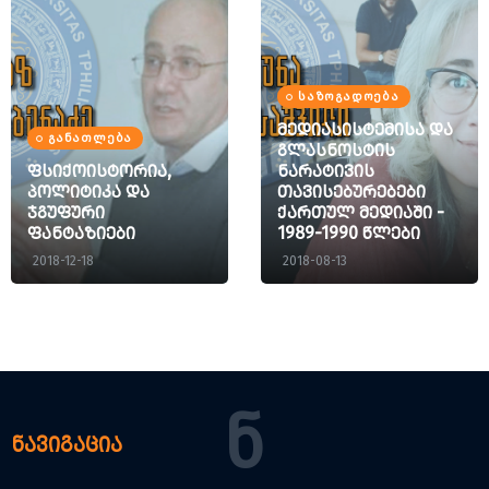
ᲡᲐᲖᲝᲒᲐᲓᲝᲔᲑᲐ
მედიასისტემისა და
ᲒᲐᲜᲐᲗᲚᲔᲑᲐ
გლასნოსტის
ფსიქოისტორია,
ნარატივის
პოლიტიკა და
თავისებურებები
ჯგუფური
ქართულ მედიაში -
ფანტაზიები
1989-1990 წლები
2018-12-18
2018-08-13
Ნ
ნავიგაცია