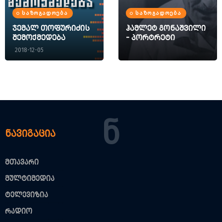
ᲡᲐᲖᲝᲒᲐᲓᲝᲔᲑᲐ
ᲡᲐᲖᲝᲒᲐᲓᲝᲔᲑᲐ
ჯემალ თოფურიძის
ჰამლეტ გონაშვილი
შემოქმედება
- პორტრეტი
2018-12-05
Ნ
ნავიგაცია
მთავარი
მულტიმედია
ტელევიზია
რადიო