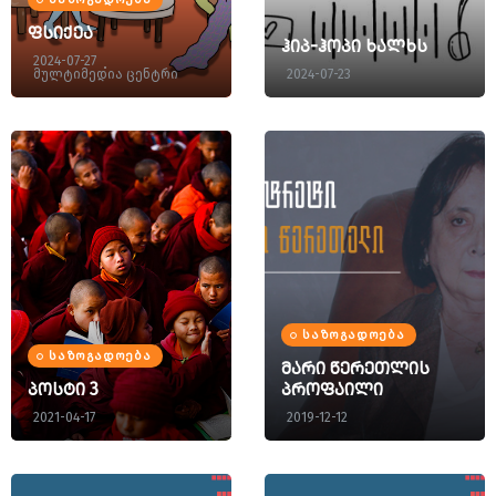
ფსიქეა
ჰიპ-ჰოპი ხალხს
2024-07-27
მულტიმედია ცენტრი
2024-07-23
ᲡᲐᲖᲝᲒᲐᲓᲝᲔᲑᲐ
ᲡᲐᲖᲝᲒᲐᲓᲝᲔᲑᲐ
მარი წერეთლის
პოსტი 3
პროფაილი
2021-04-17
2019-12-12