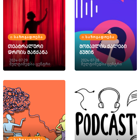
ᲡᲐᲖᲝᲒᲐᲓᲝᲔᲑᲐ
ᲡᲐᲖᲝᲒᲐᲓᲝᲔᲑᲐ
თეატრალური
მომავლის ქალები
დროის მანქანა
გუშინ
2024-07-29
2024-07-28
მულტიმედია ცენტრი
მულტიმედია ცენტრი
ᲡᲐᲖᲝᲒᲐᲓᲝᲔᲑᲐ