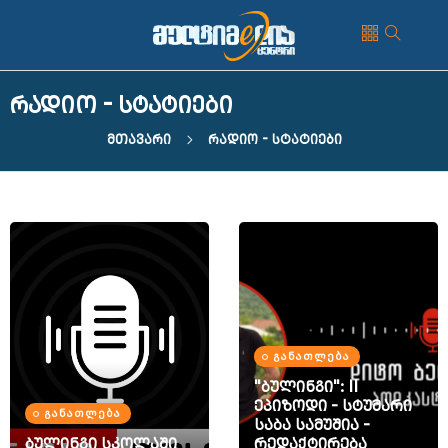
რადიო - სტატიები
Მთავარი
Რადიო - Სტატიები
ᲒᲐᲜᲐᲗᲚᲔᲑᲐ
"ბულინგი": II
ეპიზოდი - სტუმარი
ᲒᲐᲜᲐᲗᲚᲔᲑᲐ
საბა სამუშია -
ბულინგი სკოლაში
რედაქტირება