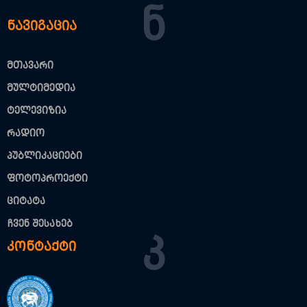
Ნ
ნავიგაცია
მთავარი
მულტიმედია
ტელევიზია
რადიო
პუბლიკაციები
ფოტოპროექტი
ციტატა
ჩვენ შესახებ
Კ
კონტაქტი