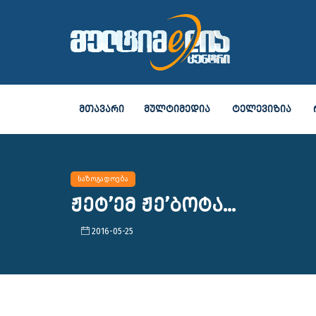
ᲛᲗᲐᲕᲐᲠᲘ
ᲛᲣᲚᲢᲘᲛᲔᲓᲘᲐ
ᲢᲔᲚᲔᲕᲘᲖᲘᲐ
საზოგადოება
ჟეტ’ემ ჟე’ბოტა...
2016-05-25