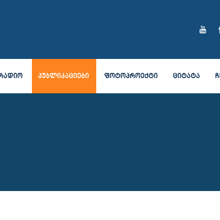
ᲠᲐᲓᲘᲝ
ᲞᲣᲑᲚᲘᲙᲐᲪᲘᲔᲑᲘ
ᲤᲝᲢᲝᲞᲠᲝᲔᲥᲢᲘ
ᲪᲘᲢᲐᲢᲐ
Ჩ