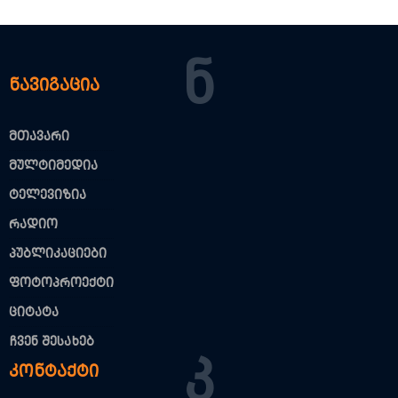
Ნ
ნავიგაცია
მთავარი
მულტიმედია
ტელევიზია
რადიო
პუბლიკაციები
ფოტოპროექტი
ციტატა
ჩვენ შესახებ
Კ
კონტაქტი