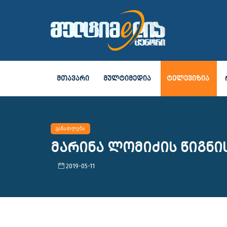
ᲛᲗᲐᲕᲐᲠᲘ
ᲛᲣᲚᲢᲘᲛᲔᲓᲘᲐ
ᲢᲔᲚᲔᲕᲘᲖᲘᲐ
განათლება
მარინა ლომიძის წიგნი
2019-05-11