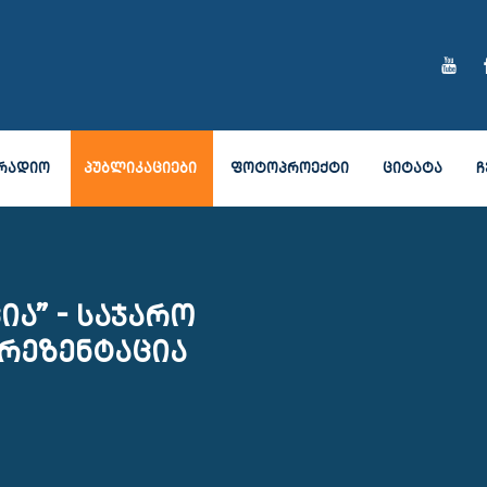
ᲠᲐᲓᲘᲝ
ᲞᲣᲑᲚᲘᲙᲐᲪᲘᲔᲑᲘ
ᲤᲝᲢᲝᲞᲠᲝᲔᲥᲢᲘ
ᲪᲘᲢᲐᲢᲐ
Ჩ
ია” - საჯარო
რეზენტაცია