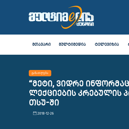
ᲛᲗᲐᲕᲐᲠᲘ
ᲛᲣᲚᲢᲘᲛᲔᲓᲘᲐ
ᲢᲔᲚᲔᲕᲘᲖᲘᲐ
განათლება
“მეტი, ვიდრე ინფორმაც
ლექციების კრებულის პ
თსუ-ში
2018-12-26