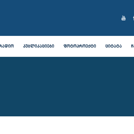
ᲠᲐᲓᲘᲝ
ᲞᲣᲑᲚᲘᲙᲐᲪᲘᲔᲑᲘ
ᲤᲝᲢᲝᲞᲠᲝᲔᲥᲢᲘ
ᲪᲘᲢᲐᲢᲐ
Ჩ