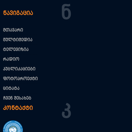
Ნ
ნავიგაცია
მთავარი
მულტიმედია
ტელევიზია
რადიო
პუბლიკაციები
ფოტოპროექტი
ციტატა
ჩვენ შესახებ
Კ
კონტაქტი