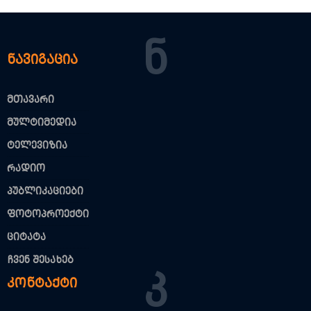
Ნ
ნავიგაცია
მთავარი
მულტიმედია
ტელევიზია
რადიო
პუბლიკაციები
ფოტოპროექტი
ციტატა
ჩვენ შესახებ
Კ
კონტაქტი